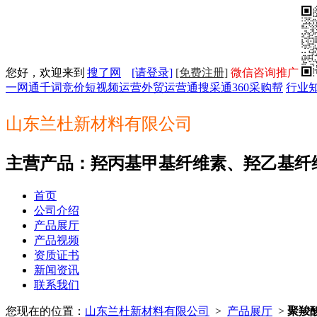
您好，欢迎来到
搜了网
[请登录]
[免费注册]
微信咨询推广
一网通
千词竞价
短视频运营
外贸运营通
搜采通
360采购帮
行业
山东兰杜新材料有限公司
主营产品：羟丙基甲基纤维素、羟乙基纤
首页
公司介绍
产品展厅
产品视频
资质证书
新闻资讯
联系我们
您现在的位置：
山东兰杜新材料有限公司
>
产品展厅
>
聚羧