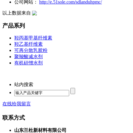
公司网站：
http://e.51sole.com/sdlanduhpmc/
以上数据来自
产品系列
羟丙基甲基纤维素
羟乙基纤维素
可再分散乳胶粉
聚羧酸减水剂
有机硅憎水剂
站内搜索
在线给我留言
联系方式
山东兰杜新材料有限公司