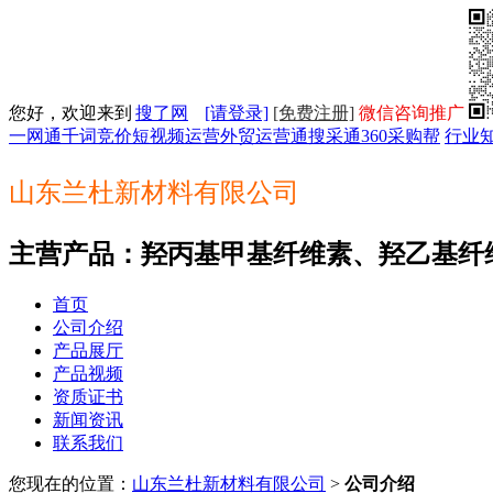
您好，欢迎来到
搜了网
[请登录]
[免费注册]
微信咨询推广
一网通
千词竞价
短视频运营
外贸运营通
搜采通
360采购帮
行业
山东兰杜新材料有限公司
主营产品：羟丙基甲基纤维素、羟乙基纤
首页
公司介绍
产品展厅
产品视频
资质证书
新闻资讯
联系我们
您现在的位置：
山东兰杜新材料有限公司
>
公司介绍