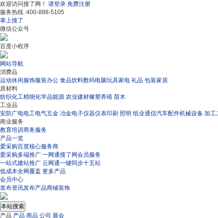
欢迎访问搜了网！
请登录
免费注册
服务热线 :
400-888-5105
掌上搜了
微信公众号
百度小程序
网站导航
消费品
运动休闲
服饰
服装
办公
食品饮料
数码电脑
玩具
家电
礼品
包装
家居
原材料
纺织
化工
精细化学品
能源
农业
建材
橡塑
养殖
苗木
工业品
安防
广电
电工电气
五金
冶金
电子
仪器仪表
印刷
照明
纸业
通信
汽车配件
机械设备
加工
商业服务
教育培训
商务服务
产品一览
爱采购
百度核心服务商
爱采购多端推广
一网通
搜了网会员服务
一站式建站推广
云网通
一键同步十五站
低成本全网覆盖
更多产品
会员中心
发布资讯
发布产品
商铺装饰
产品
产品
商品
公司
展会