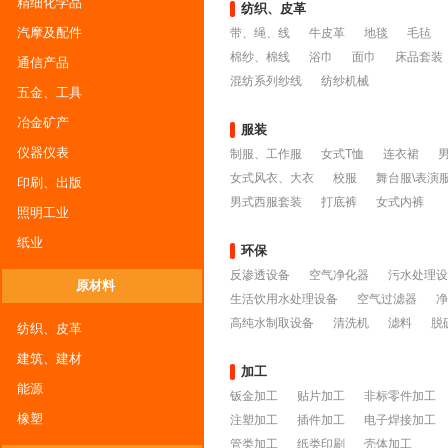
精细化学品
纺织、皮革
汽摩及配件
带、绳、线
牛皮革
地毯
毛毡
棉纱、棉线
浴巾
面巾
床品套装
通信产品
混纺系列纱线
纺纱机械
五金、工具
冶金矿产
服装
仪器仪表
制服、工作服
女式T恤
连衣裙
女式风衣、大衣
校服
舞台服\表演
印刷、出版
男式西服套装
打底裤
女式内裤
照明工业
纸业
环保
反渗透设备
空气净化器
污水处理设
原材料
生活饮用水处理设备
空气过滤器
净
高纯水制取设备
清洗机
滤料
脱
纺织、皮革
建筑、建材
加工
能源
钣金加工
贴片加工
非标零件加工
橡塑
注塑加工
插件加工
电子焊接加工
管类加工
纸类印刷
壳体加工