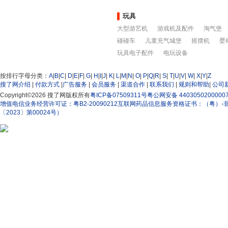
二手仪器仪表
玩具
大型游艺机
游戏机及配件
淘气堡
碰碰车
儿童充气城堡
摇摆机
婴
玩具电子配件
电玩设备
按排行字母分类：
A
|
B
|
C
|
D
|
E
|
F
|
G
|
H
|
I
|
J
|
K
|
L
|
M
|
N
|
O
|
P
|
Q
|
R
|
S
|
T
|
U
|
V
|
W
|
X
|
Y
|
Z
搜了网介绍
|
付款方式
|
广告服务
|
会员服务
|
渠道合作
|
联系我们
|
规则和帮助
|
公司
Copyright
©
2026 搜了网
版权所有
粤ICP备07509311号
粤公网安备 4403050200000
增值电信业务经营许可证：粤B2-20090212
互联网药品信息服务资格证书：（粤）-非经营
〔2023〕第00024号）