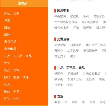
消费品
家用电器
办公、文教
中央空调
壁挂机
柜机
电热水器
包装
空气源热泵热水器
太阳能热水器
抽
服饰
燃气热水器
音箱
取暖器
液晶彩
服装
交通运输
家居用品
仓储货架
起重葫芦
港口专用工索具
家用电器
升降台
二手汽车
电动观光车
两
礼品、工艺品、饰品
电动汽车
拖车
农业
礼品、工艺品、饰品
食品、饮料
书画类
瓷器拍卖
广告促销礼品
数码、电脑、软件
徽章类
金属工艺品
玉器类
书法
玩具
邮票类
油画
医药、保养
农业
运动、休闲
乔木
牛
灌木
羊
草皮
果树