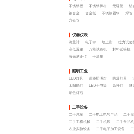
不锈钢板
不锈钢棒材
无缝管
铝
铜合金
合金板
不锈钢圆钢
焊管
方钜管
仪器仪表
流量计
电子秤
地上衡
拉力试验
高低温箱
万能试验机
材料试验机
激光测距仪
干燥箱
照明工业
LED灯具
道路照明灯
防爆灯具
太阳能灯
LED手电筒
高杆灯
隧
彩色灯泡
二手设备
二手汽车
二手电工电气产品
二手摩
二手工程机械
二手机床
二手食品机
农业实验设备
二手电子加工设备
二