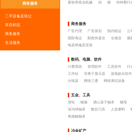
畜牧养殖业机械
鸡
猪
特种爬行
商务服务
二手设备及转让
商务服务
库存积压
广告代理
广告策划
国内陆运
公
商务服务
国际海运
邮政快递业
仓储业
摄
生活服务
电器维修及安装
数码、电脑、软件
计费系统
管理软件
工具软件
行
工作站
等离子显示器
游戏娱乐软件
分线器
网络三通
网络测试设备
五金、工具
滑轮
喉箍
调心滚子轴承
螺母
深沟球轴承
数控刀具
人造磨料
角接触轴承
冶金矿产