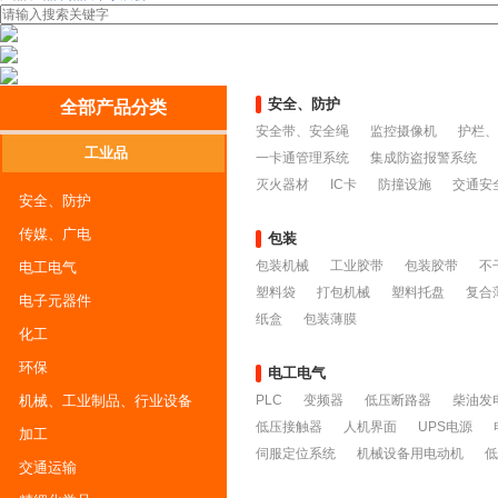
安全、防护
全部产品分类
安全带、安全绳
监控摄像机
护栏、
工业品
一卡通管理系统
集成防盗报警系统
灭火器材
IC卡
防撞设施
交通安
安全、防护
传媒、广电
包装
包装机械
工业胶带
包装胶带
不
电工电气
塑料袋
打包机械
塑料托盘
复合
电子元器件
纸盒
包装薄膜
化工
环保
电工电气
机械、工业制品、行业设备
PLC
变频器
低压断路器
柴油发
低压接触器
人机界面
UPS电源
加工
伺服定位系统
机械设备用电动机
低
交通运输